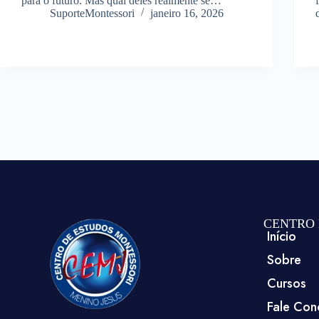
para o futuro. Mas qual deles realmente se…
SuporteMontessori
janeiro 16, 2026
CENTRO 
Início
Sobre
Cursos
Fale Con