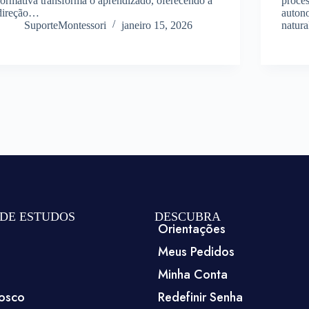
formativa transforma o aprendizado, oferecendo a
proce
direção…
autono
SuporteMontessori
janeiro 15, 2026
natur
DE ESTUDOS
DESCUBRA
Orientações
Meus Pedidos
Minha Conta
osco
Redefinir Senha