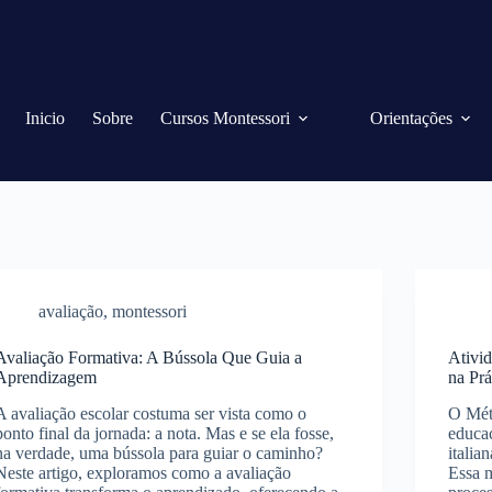
Inicio
Sobre
Cursos Montessori
Orientações
avaliação
,
montessori
Avaliação Formativa: A Bússola Que Guia a
Ativi
Aprendizagem
na Prá
A avaliação escolar costuma ser vista como o
O Mét
ponto final da jornada: a nota. Mas e se ela fosse,
educa
na verdade, uma bússola para guiar o caminho?
italia
Neste artigo, exploramos como a avaliação
Essa m