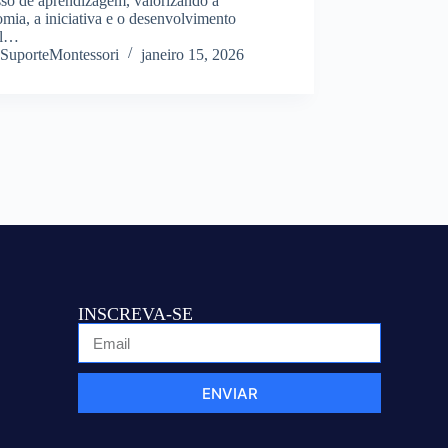
sso de aprendizagem, valorizando a
mia, a iniciativa e o desenvolvimento
al…
SuporteMontessori
janeiro 15, 2026
INSCREVA-SE
ENVIAR